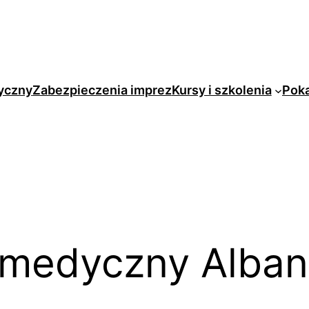
yczny
Zabezpieczenia imprez
Kursy i szkolenia
Pok
 medyczny Alban